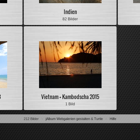
Indien
82 Bilder
3
Vietnam + Kambodscha 2015
1 Bild
212 Bilder ·
jAlbum Webgalerien gestalten
&
Turtle
·
Hilfe